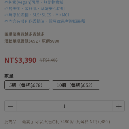
🌱純素(Vegan)可用，無動物實驗
🌱醫美後、敏弱肌、孕婦安心使用
🌱無添加酒精、SLS/ SLES、MI/ MCI
🌱內含有機迷迭香精油，蠶豆症患者遵照醫囑
團購優惠買越多省越多
活動單瓶最低$652，原價$880
NT$3,390
NT$4,400
數量
5瓶（每瓶$678）
10瓶（每瓶$652）
此商品 「 最高 」可以折抵紅利
7480
點 (約等於
NT$7,480
)