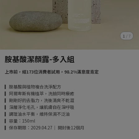
1
/
7
胺基酸潔顏露-多入組
上市前，經173位消費者試用，98.2%滿意度肯定
▎胺基酸與植物複合洗淨配方
▎阿爾卑斯有機植萃，洗臉同時療癒
▎剛剛好的去脂力，洗後清爽不乾澀
▎深層淨化毛孔，讓肌膚自在深呼吸
▎調理油水平衡，維持保濕不泛油
▎容量：150ml
▎保存期限：2029.04.27｜ 開封後12個月